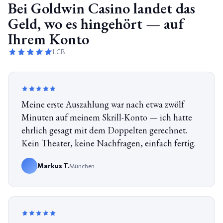
Bei Goldwin Casino landet das
Geld, wo es hingehört — auf
Ihrem Konto
LCB
Meine erste Auszahlung war nach etwa zwölf
Minuten auf meinem Skrill-Konto — ich hatte
ehrlich gesagt mit dem Doppelten gerechnet.
Kein Theater, keine Nachfragen, einfach fertig.
Markus T.
München