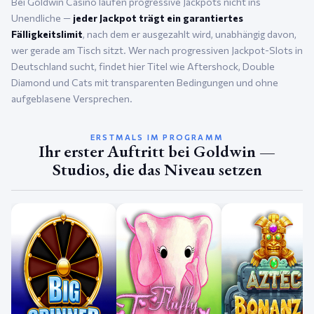
Bei Goldwin Casino laufen progressive Jackpots nicht ins
Unendliche —
jeder Jackpot trägt ein garantiertes
Fälligkeitslimit
, nach dem er ausgezahlt wird, unabhängig davon,
wer gerade am Tisch sitzt. Wer nach progressiven Jackpot-Slots in
Deutschland sucht, findet hier Titel wie Aftershock, Double
Diamond und Cats mit transparenten Bedingungen und ohne
aufgeblasene Versprechen.
ERSTMALS IM PROGRAMM
Ihr erster Auftritt bei Goldwin —
Studios, die das Niveau setzen