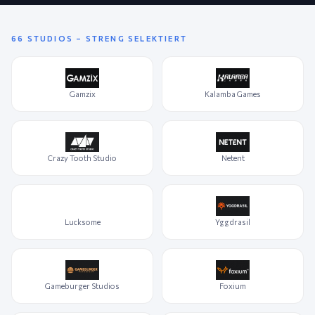
66 STUDIOS – STRENG SELEKTIERT
Gamzix
Kalamba Games
Crazy Tooth Studio
Netent
Lucksome
Yggdrasil
Gameburger Studios
Foxium