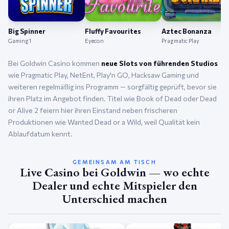
Big Spinner
Fluffy Favourites
Aztec Bonanza
Gaming1
Eyecon
Pragmatic Play
Bei Goldwin Casino kommen
neue Slots von führenden Studios
wie Pragmatic Play, NetEnt, Play'n GO, Hacksaw Gaming und
weiteren regelmäßig ins Programm — sorgfältig geprüft, bevor sie
ihren Platz im Angebot finden. Titel wie Book of Dead oder Dead
or Alive 2 feiern hier ihren Einstand neben frischeren
Produktionen wie Wanted Dead or a Wild, weil Qualität kein
Ablaufdatum kennt.
GEMEINSAM AM TISCH
Live Casino bei Goldwin — wo echte
Dealer und echte Mitspieler den
Unterschied machen