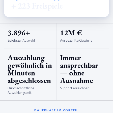
+ 223 Freispiele
3.896+
12M €
Spiele zur Auswahl
Ausgezahlte Gewinne
Auszahlung
Immer
gewöhnlich in
ansprechbar
Minuten
— ohne
abgeschlossen
Ausnahme
Durchschnittliche
Support erreichbar
Auszahlungszeit
DAUERHAFT IM VORTEIL