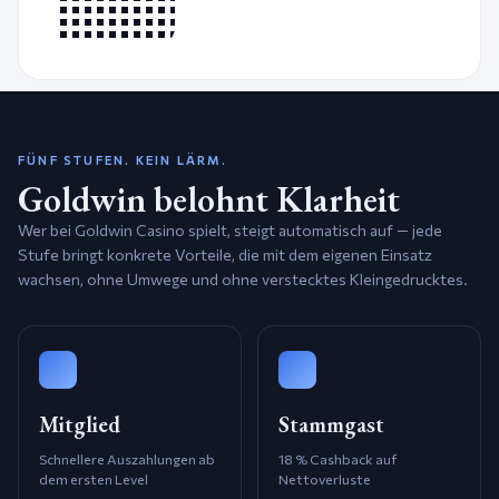
FÜNF STUFEN. KEIN LÄRM.
Goldwin belohnt Klarheit
Wer bei Goldwin Casino spielt, steigt automatisch auf — jede
Stufe bringt konkrete Vorteile, die mit dem eigenen Einsatz
wachsen, ohne Umwege und ohne verstecktes Kleingedrucktes.
Mitglied
Stammgast
Schnellere Auszahlungen ab
18 % Cashback auf
dem ersten Level
Nettoverluste